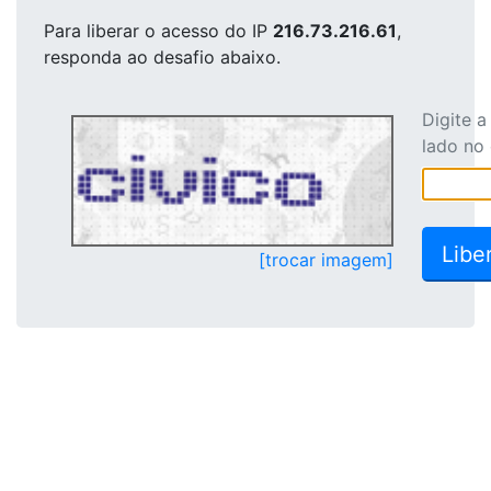
Para liberar o acesso
do IP
216.73.216.61
,
responda ao desafio abaixo.
Digite 
lado no
[trocar imagem]