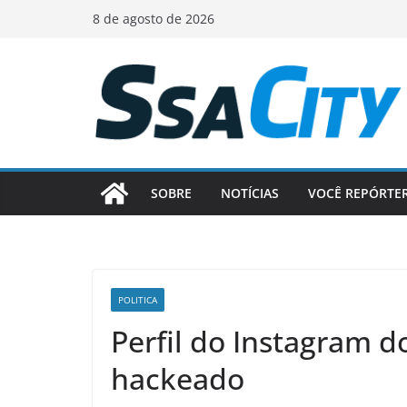
Pular
8 de agosto de 2026
para
o
conteúdo
SOBRE
NOTÍCIAS
VOCÊ REPÓRTE
POLITICA
Perfil do Instagram d
hackeado