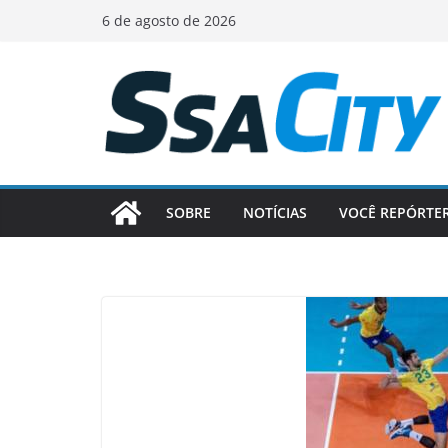
Pular
6 de agosto de 2026
para
o
conteúdo
SOBRE
NOTÍCIAS
VOCÊ REPÓRTE