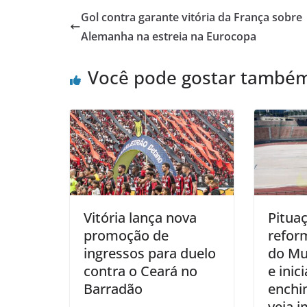
Gol contra garante vitória da França sobre
Alemanha na estreia na Eurocopa
Você pode gostar també
Vitória lança nova
Pitua
promoção de
refor
ingressos para duelo
do Mu
contra o Ceará no
e inic
Barradão
enchi
veja 