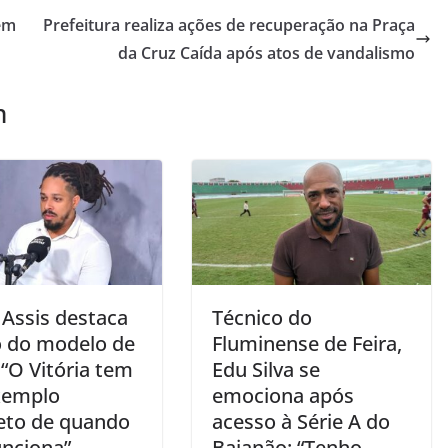
em
Prefeitura realiza ações de recuperação na Praça
da Cruz Caída após atos de vandalismo
m
 Assis destaca
Técnico do
o do modelo de
Fluminense de Feira,
 “O Vitória tem
Edu Silva se
xemplo
emociona após
eto de quando
acesso à Série A do
unciona”
Baianão: “Tenho