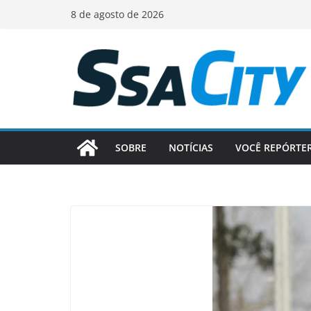
Pular
8 de agosto de 2026
para
o
conteúdo
SOBRE
NOTÍCIAS
VOCÊ REPÓRTE