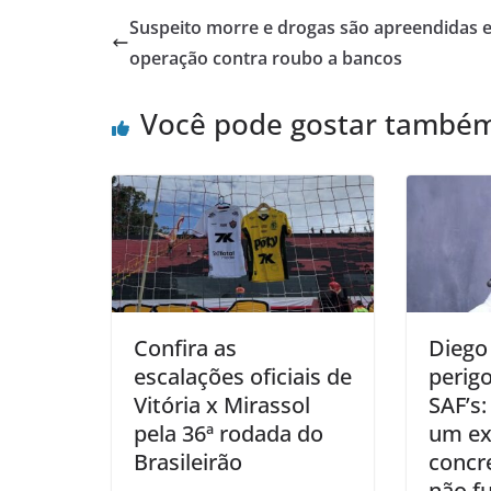
Suspeito morre e drogas são apreendidas 
operação contra roubo a bancos
Você pode gostar també
Confira as
Diego
escalações oficiais de
perig
Vitória x Mirassol
SAF’s:
pela 36ª rodada do
um e
Brasileirão
concr
não f