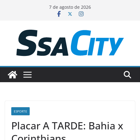
Pular
7 de agosto de 2026
para
o
conteúdo
ESPORTE
Placar A TARDE: Bahia x
Corinthians