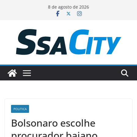
Pular
8 de agosto de 2026
para
o
conteúdo
POLITICA
Bolsonaro escolhe
procurador baiano