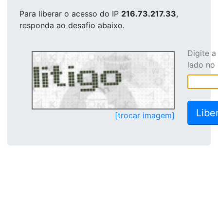
Para liberar o acesso
do IP
216.73.217.33
,
responda ao desafio abaixo.
Digite 
lado no
[trocar imagem]