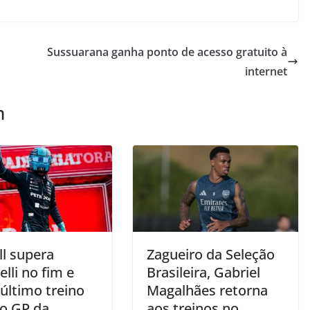
Sussuarana ganha ponto de acesso gratuito à
internet
m
ll supera
Zagueiro da Seleção
lli no fim e
Brasileira, Gabriel
 último treino
Magalhães retorna
do GP da
aos treinos no