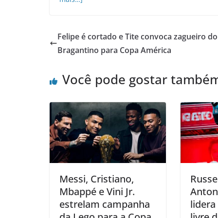
Felipe é cortado e Tite convoca zagueiro do
Bragantino para Copa América
Você pode gostar també
Messi, Cristiano,
Russe
Mbappé e Vini Jr.
Antone
estrelam campanha
lidera
da Lego para a Copa
livre 