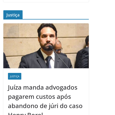
Justiça
JUSTIÇA
Juíza manda advogados
pagarem custos após
abandono de júri do caso
Henry Borel