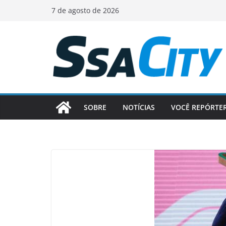
Pular
7 de agosto de 2026
para
o
conteúdo
SOBRE
NOTÍCIAS
VOCÊ REPÓRTE