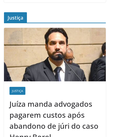
Justiça
JUSTIÇA
Juíza manda advogados
pagarem custos após
abandono de júri do caso
Henry Borel