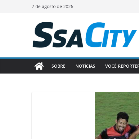
Pular
7 de agosto de 2026
para
o
conteúdo
SOBRE
NOTÍCIAS
VOCÊ REPÓRTE