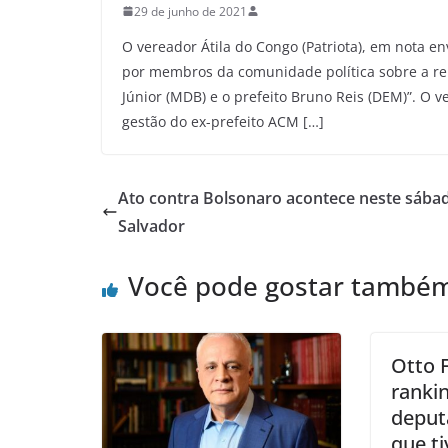
29 de junho de 2021
O vereador Átila do Congo (Patriota), em nota env
por membros da comunidade política sobre a re
Júnior (MDB) e o prefeito Bruno Reis (DEM)”. O v
gestão do ex-prefeito ACM […]
Ato contra Bolsonaro acontece neste sába
Salvador
Você pode gostar també
Otto F
ranki
deput
que t