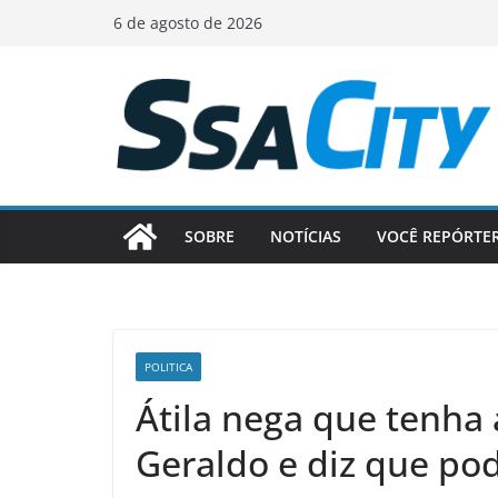
Pular
6 de agosto de 2026
para
o
conteúdo
SOBRE
NOTÍCIAS
VOCÊ REPÓRTE
POLITICA
Átila nega que tenha
Geraldo e diz que pod