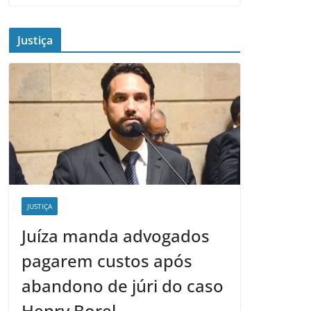
Justiça
JUSTIÇA
Juíza manda advogados
pagarem custos após
abandono de júri do caso
Henry Borel