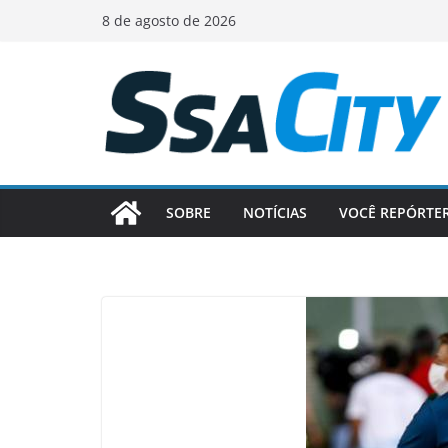
Pular
8 de agosto de 2026
para
o
conteúdo
SOBRE
NOTÍCIAS
VOCÊ REPÓRTE