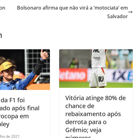
mon
Bolsonaro afirma que não virá a ‘motociata’ em
Salvador
m
Vitória atinge 80% de
 da F1 foi
chance de
ado após final
rebaixamento após
rocopa em
derrota para o
ley
Grêmio; veja
ulho de 2021
números