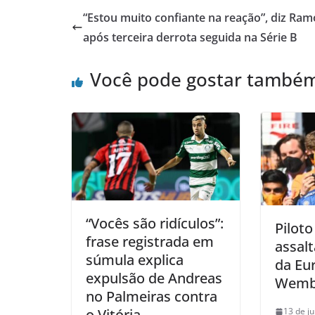
“Estou muito confiante na reação”, diz Ra
após terceira derrota seguida na Série B
Você pode gostar també
“Vocês são ridículos”:
Piloto
frase registrada em
assalt
súmula explica
da Eu
expulsão de Andreas
Wemb
no Palmeiras contra
13 de j
o Vitória