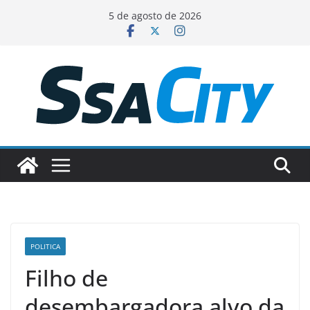
Pular
5 de agosto de 2026
para
o
conteúdo
POLITICA
Filho de
desembargadora alvo da