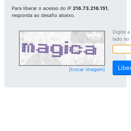
Para liberar o acesso
do IP
216.73.216.151
,
responda ao desafio abaixo.
Digite 
lado no
[trocar imagem]