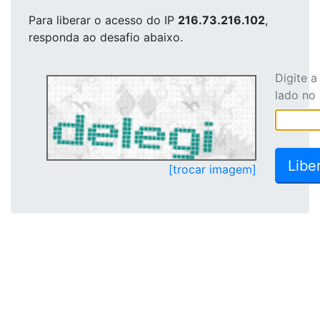
Para liberar o acesso
do IP
216.73.216.102
,
responda ao desafio abaixo.
Digite 
lado no
[trocar imagem]