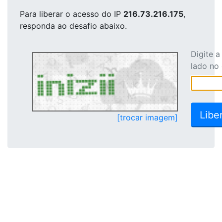
Para liberar o acesso
do IP
216.73.216.175
,
responda ao desafio abaixo.
Digite 
lado no
[trocar imagem]