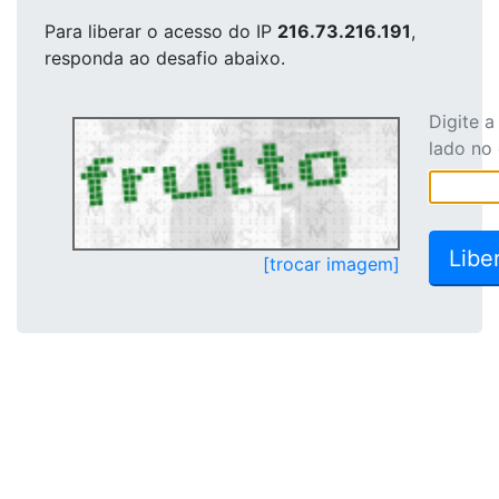
Para liberar o acesso
do IP
216.73.216.191
,
responda ao desafio abaixo.
Digite 
lado no
[trocar imagem]