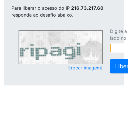
Para liberar o acesso
do IP
216.73.217.60
,
responda ao desafio abaixo.
Digite 
lado no
[trocar imagem]