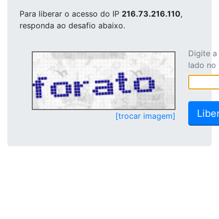
Para liberar o acesso
do IP
216.73.216.110
,
responda ao desafio abaixo.
Digite 
lado no
[trocar imagem]