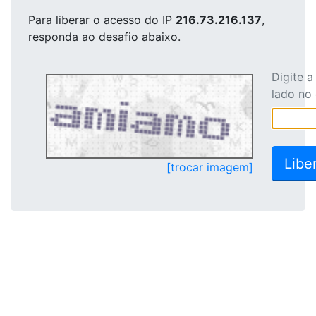
Para liberar o acesso
do IP
216.73.216.137
,
responda ao desafio abaixo.
Digite 
lado no
[trocar imagem]