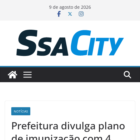
Pular
9 de agosto de 2026
para
o
conteúdo
NOTÍCIAS
Prefeitura divulga plano
de imunização com 4