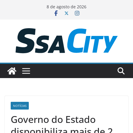
Pular
8 de agosto de 2026
para
o
conteúdo
NOTÍCIAS
Governo do Estado
disponibiliza mais de 2