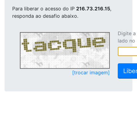
Para liberar o acesso
do IP
216.73.216.15
,
responda ao desafio abaixo.
Digite 
lado no
[trocar imagem]