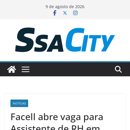
Pular
9 de agosto de 2026
para
o
conteúdo
NOTÍCIAS
Facell abre vaga para
Assistente de RH em