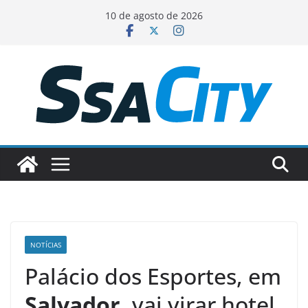
Pular
10 de agosto de 2026
para
o
conteúdo
NOTÍCIAS
Palácio dos Esportes, em
Salvador
, vai virar hotel