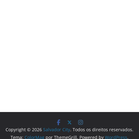
Copyright © 2026
Salvador City
. Todos os direitos reservados.
Tema:
ColorMag
por ThemeGrill. Powered by
WordPress
.