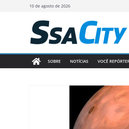
Pular
10 de agosto de 2026
para
o
conteúdo
SOBRE
NOTÍCIAS
VOCÊ REPÓRTE