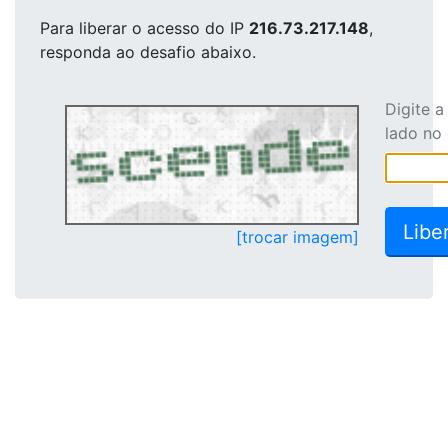
Para liberar o acesso
do IP
216.73.217.148
,
responda ao desafio abaixo.
Digite 
lado no
[trocar imagem]