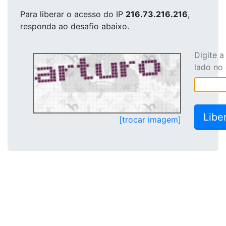
Para liberar o acesso
do IP
216.73.216.216
,
responda ao desafio abaixo.
Digite 
lado no
[trocar imagem]