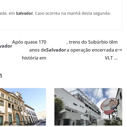
dade, em
Salvador
. Caso ocorreu na manhã desta segunda-
Após quase 170
, trens do Subúrbio têm
vador
anos de
Salvador
a operação encerrada e
história em
VLT …
m