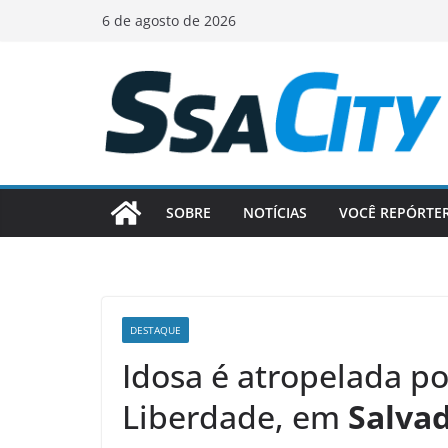
Pular
6 de agosto de 2026
para
o
conteúdo
SOBRE
NOTÍCIAS
VOCÊ REPÓRTE
DESTAQUE
Idosa é atropelada p
Liberdade, em
Salva