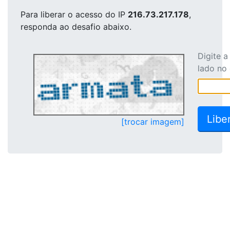
Para liberar o acesso
do IP
216.73.217.178
,
responda ao desafio abaixo.
Digite 
lado no
[trocar imagem]