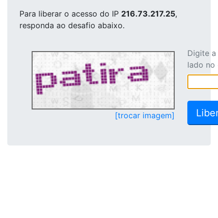
Para liberar o acesso
do IP
216.73.217.25
,
responda ao desafio abaixo.
Digite 
lado no
[trocar imagem]