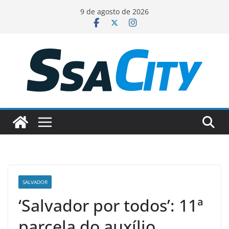
Pular
9 de agosto de 2026
para
o
conteúdo
SALVADOR
‘Salvador por todos’: 11ª
parcela do auxílio