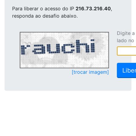
Para liberar o acesso
do IP
216.73.216.40
,
responda ao desafio abaixo.
Digite 
lado no
[trocar imagem]