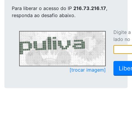
Para liberar o acesso
do IP
216.73.216.17
,
responda ao desafio abaixo.
Digite 
lado no
[trocar imagem]