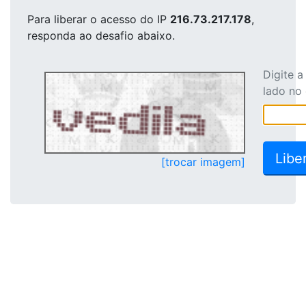
Para liberar o acesso
do IP
216.73.217.178
,
responda ao desafio abaixo.
Digite 
lado no
[trocar imagem]