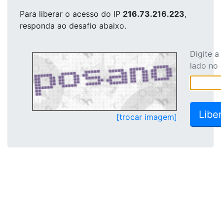
Para liberar o acesso
do IP
216.73.216.223
,
responda ao desafio abaixo.
Digite 
lado no
[trocar imagem]