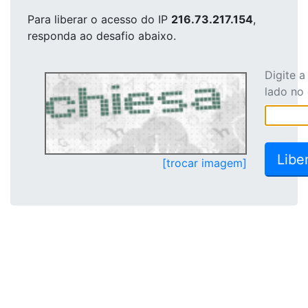
Para liberar o acesso
do IP
216.73.217.154
,
responda ao desafio abaixo.
Digite 
lado no
[trocar imagem]