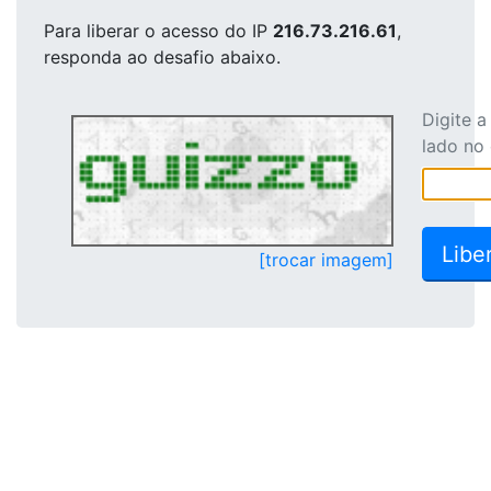
Para liberar o acesso
do IP
216.73.216.61
,
responda ao desafio abaixo.
Digite 
lado no
[trocar imagem]