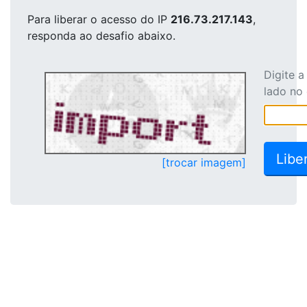
Para liberar o acesso
do IP
216.73.217.143
,
responda ao desafio abaixo.
Digite 
lado no
[trocar imagem]