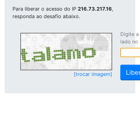
Para liberar o acesso
do IP
216.73.217.16
,
responda ao desafio abaixo.
Digite 
lado no
[trocar imagem]