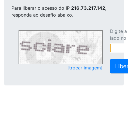
Para liberar o acesso
do IP
216.73.217.142
,
responda ao desafio abaixo.
Digite 
lado no
[trocar imagem]