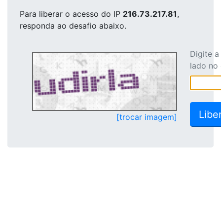
Para liberar o acesso
do IP
216.73.217.81
,
responda ao desafio abaixo.
Digite 
lado no
[trocar imagem]