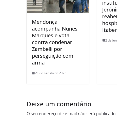
instit
Jerôn
reabe
Mendonça
hospi
acompanha Nunes
Itabe
Marques e vota
2 de ju
contra condenar
Zambelli por
perseguição com
arma
21 de agosto de 2025
Deixe um comentário
O seu endereço de e-mail não será publicado.