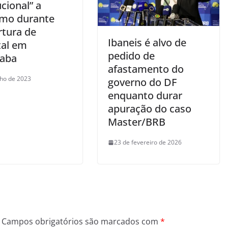
ucional” a
imo durante
rtura de
Ibaneis é alvo de
tal em
pedido de
raba
afastamento do
nho de 2023
governo do DF
enquanto durar
apuração do caso
Master/BRB
23 de fevereiro de 2026
Campos obrigatórios são marcados com
*