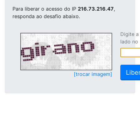
Para liberar o acesso
do IP
216.73.216.47
,
responda ao desafio abaixo.
Digite 
lado no
[trocar imagem]