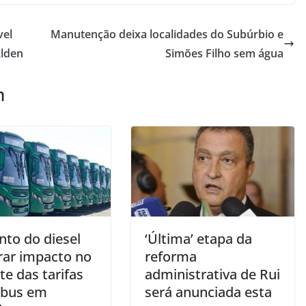
vel
Manutenção deixa localidades do Subúrbio e
Alden
Simões Filho sem água
m
to do diesel
‘Última’ etapa da
erar impacto no
reforma
te das tarifas
administrativa de Rui
ibus em
será anunciada esta