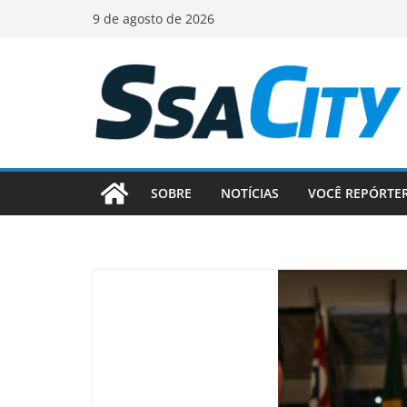
Pular
9 de agosto de 2026
para
o
conteúdo
SOBRE
NOTÍCIAS
VOCÊ REPÓRTE