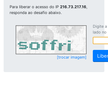
Para liberar o acesso
do IP
216.73.217.16
,
responda ao desafio abaixo.
Digite 
lado no
[trocar imagem]