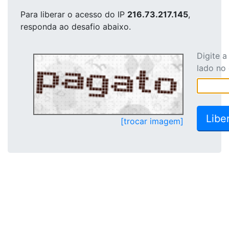
Para liberar o acesso
do IP
216.73.217.145
,
responda ao desafio abaixo.
Digite 
lado no
[trocar imagem]