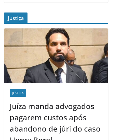
Justiça
JUSTIÇA
Juíza manda advogados
pagarem custos após
abandono de júri do caso
Henry Borel