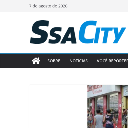
Pular
7 de agosto de 2026
para
o
conteúdo
SOBRE
NOTÍCIAS
VOCÊ REPÓRTE