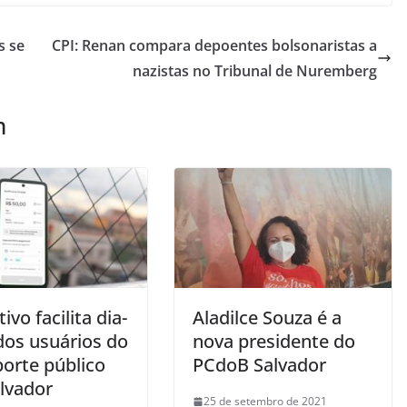
s se
CPI: Renan compara depoentes bolsonaristas a
nazistas no Tribunal de Nuremberg
m
tivo facilita dia-
Aladilce Souza é a
dos usuários do
nova presidente do
porte público
PCdoB Salvador
lvador
25 de setembro de 2021