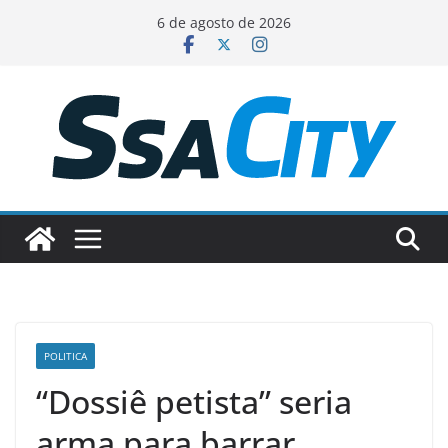
Pular
6 de agosto de 2026
para
o
conteúdo
POLITICA
“Dossiê petista” seria
arma para barrar